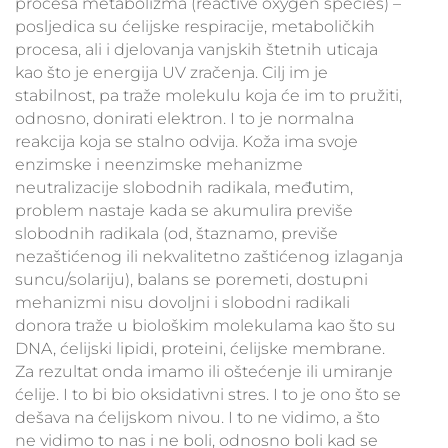
procesa metabolizma (reactive oxygen species) –
posljedica su ćelijske respiracije, metaboličkih
procesa, ali i djelovanja vanjskih štetnih uticaja
kao što je energija UV zračenja. Cilj im je
stabilnost, pa traže molekulu koja će im to pružiti,
odnosno, donirati elektron. I to je normalna
reakcija koja se stalno odvija. Koža ima svoje
enzimske i neenzimske mehanizme
neutralizacije slobodnih radikala, međutim,
problem nastaje kada se akumulira previše
slobodnih radikala (od, štaznamo, previše
nezaštićenog ili nekvalitetno zaštićenog izlaganja
suncu/solariju), balans se poremeti, dostupni
mehanizmi nisu dovoljni i slobodni radikali
donora traže u biološkim molekulama kao što su
DNA, ćelijski lipidi, proteini, ćelijske membrane.
Za rezultat onda imamo ili oštećenje ili umiranje
ćelije. I to bi bio oksidativni stres. I to je ono što se
dešava na ćelijskom nivou. I to ne vidimo, a što
ne vidimo to nas i ne boli, odnosno boli kad se