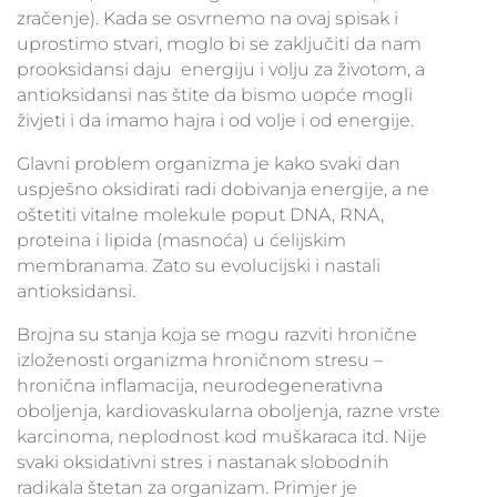
zračenje). Kada se osvrnemo na ovaj spisak i
uprostimo stvari, moglo bi se zaključiti da nam
prooksidansi daju energiju i volju za životom, a
antioksidansi nas štite da bismo uopće mogli
živjeti i da imamo hajra i od volje i od energije.
Glavni problem organizma je kako svaki dan
uspješno oksidirati radi dobivanja energije, a ne
oštetiti vitalne molekule poput DNA, RNA,
proteina i lipida (masnoća) u ćelijskim
membranama. Zato su evolucijski i nastali
antioksidansi.
Brojna su stanja koja se mogu razviti hronične
izloženosti organizma hroničnom stresu –
hronična inflamacija, neurodegenerativna
oboljenja, kardiovaskularna oboljenja, razne vrste
karcinoma, neplodnost kod muškaraca itd. Nije
svaki oksidativni stres i nastanak slobodnih
radikala štetan za organizam. Primjer je