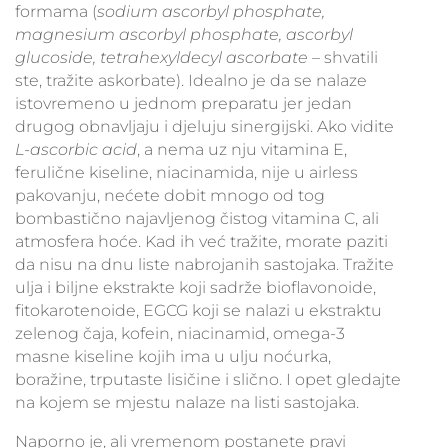
formama (
sodium ascorbyl phosphate,
magnesium ascorbyl phosphate, ascorbyl
glucoside, tetrahexyldecyl ascorbate
– shvatili
ste, tražite askorbate). Idealno je da se nalaze
istovremeno u jednom preparatu jer jedan
drugog obnavljaju i djeluju sinergijski. Ako vidite
L-ascorbic acid
, a nema uz nju vitamina E,
ferulične kiseline, niacinamida, nije u airless
pakovanju, nećete dobit mnogo od tog
bombastično najavljenog čistog vitamina C, ali
atmosfera hoće. Kad ih već tražite, morate paziti
da nisu na dnu liste nabrojanih sastojaka. Tražite
ulja i biljne ekstrakte koji sadrže bioflavonoide,
fitokarotenoide, EGCG koji se nalazi u ekstraktu
zelenog čaja, kofein, niacinamid, omega-3
masne kiseline kojih ima u ulju noćurka,
boražine, trputaste lisičine i slično. I opet gledajte
na kojem se mjestu nalaze na listi sastojaka.
Naporno je, ali vremenom postanete pravi