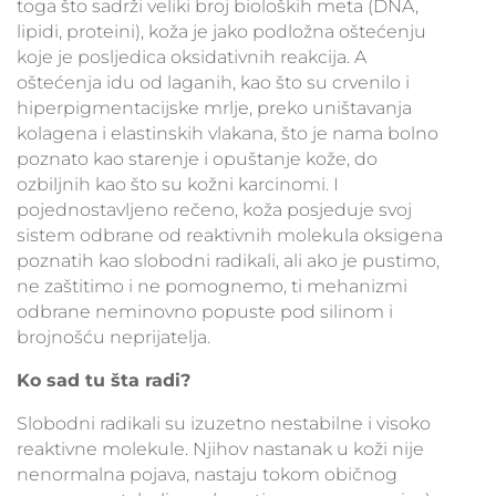
toga što sadrži veliki broj bioloških meta (DNA,
lipidi, proteini), koža je jako podložna oštećenju
koje je posljedica oksidativnih reakcija. A
oštećenja idu od laganih, kao što su crvenilo i
hiperpigmentacijske mrlje, preko uništavanja
kolagena i elastinskih vlakana, što je nama bolno
poznato kao starenje i opuštanje kože, do
ozbiljnih kao što su kožni karcinomi. I
pojednostavljeno rečeno, koža posjeduje svoj
sistem odbrane od reaktivnih molekula oksigena
poznatih kao slobodni radikali, ali ako je pustimo,
ne zaštitimo i ne pomognemo, ti mehanizmi
odbrane neminovno popuste pod silinom i
brojnošću neprijatelja.
Ko sad tu šta radi?
Slobodni radikali su izuzetno nestabilne i visoko
reaktivne molekule. Njihov nastanak u koži nije
nenormalna pojava, nastaju tokom običnog