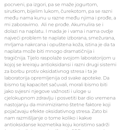
pocrveni, pa izgori, pa se maže jogurtom,
sirutkom, bijelim lukom, čurekotom, pa se razni
među nama kunu u razne među njima i prođe, a
mi zaboravimo. Ali ne prođe. Akumulira se i
dolazi na naplatu. I mada je i vama i nama ovdje
najveći problem te naplate izborana, smežurana,
mrljama nakrcana i opuštena koža, istina je da ta
naplata može biti mnogo dramatičnija i
tragičnija. Tijelo raspolaže svojom laboratorijom u
kojoj se kreiraju antioksidansi i razni drugi sistemi
za borbu protiv oksidativnog stresa i ta je
laboratorija opremljenija od svake apoteke. Da
bismo taj kapacitet sačuvali, morali bismo biti
jako svjesni njegove važnosti i uloge u
cjelokupnom zdravlju i posvetiti bar dio vremena
nastojanju da minimiziramo štetne faktore koji
pojačavaju efekte oksidativnog stresa. Zato bi
nam razmišljanje o tome koliko i kakve
antioksidanse kozmetika koju koristimo sadrži