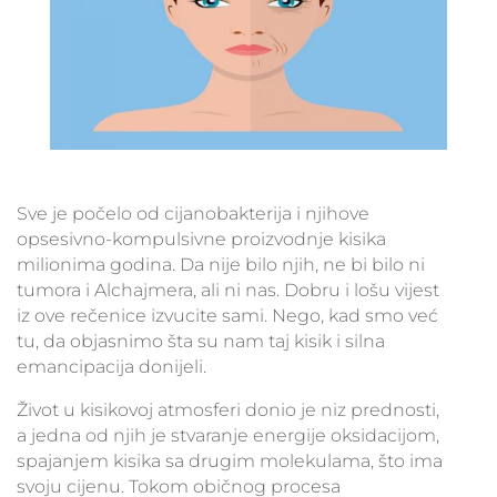
Sve je počelo od cijanobakterija i njihove
opsesivno-kompulsivne proizvodnje kisika
milionima godina. Da nije bilo njih, ne bi bilo ni
tumora i Alchajmera, ali ni nas. Dobru i lošu vijest
iz ove rečenice izvucite sami. Nego, kad smo već
tu, da objasnimo šta su nam taj kisik i silna
emancipacija donijeli.
Život u kisikovoj atmosferi donio je niz prednosti,
a jedna od njih je stvaranje energije oksidacijom,
spajanjem kisika sa drugim molekulama, što ima
svoju cijenu. Tokom običnog procesa