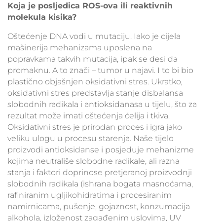
Koja je posljedica ROS-ova ili reaktivnih
molekula kisika?
Oštećenje DNA vodi u mutaciju. Iako je cijela
mašinerija mehanizama uposlena na
popravkama takvih mutacija, ipak se desi da
promaknu. A to znači – tumor u najavi. I to bi bio
plastično objašnjen oksidativni stres. Ukratko,
oksidativni stres predstavlja stanje disbalansa
slobodnih radikala i antioksidanasa u tijelu, što za
rezultat može imati oštećenja ćelija i tkiva.
Oksidativni stres je prirodan proces i igra jako
veliku ulogu u procesu starenja. Naše tijelo
proizvodi antioksidanse i posjeduje mehanizme
kojima neutrališe slobodne radikale, ali razna
stanja i faktori doprinose pretjeranoj proizvodnji
slobodnih radikala (ishrana bogata masnoćama,
rafiniranim ugljikohidratima i procesiranim
namirnicama, pušenje, gojaznost, konzumacija
alkohola, izloženost zagađenim uslovima, UV