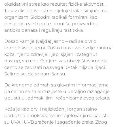
oksidativni stres kao rezultat fizičke aktivnosti.
Takav oksidativni stres djeluje balansirajuće na
organizam. Slobodni radikali formirani kao
posljedica vježbanja stimulišu proizvodnju
antioksidanasa i reguliraju rast tkiva.
Dosad vam je (valjda) jasno – radi se o vrlo
kompleksnoj temi. Pošto i nas i vas ovdje zanima
koža, njeno zdravlje, lijep, sjajan i zategnut
nastup, sa uzbuđenjem vas obavještavamo da
ćemo se zadržati na svega 10-tak hiljada riječi.
Šalimo se, dajte nam šansu.
Da krenemo odmah sa glavnim informacijama,
pa ćemo se za entuzijaste u detaljno razlaganje
upustit u „odmaklijim“ rečenicama ovog teksta.
Koža je kao prvi i najizloženiji organ stalno
podložna prooksidativnim djelovanjima kao što
su UVA i UVB zračenje i zagađenje zraka. Zbog