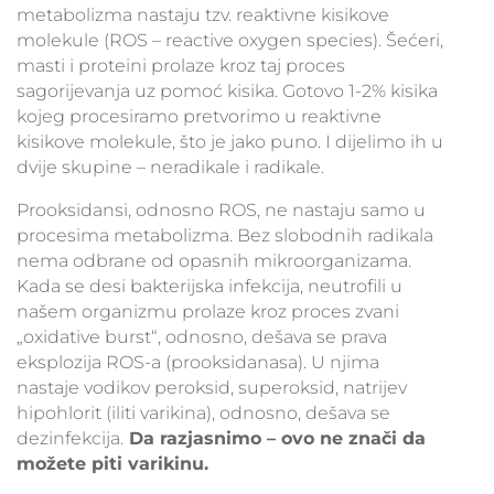
metabolizma nastaju tzv. reaktivne kisikove
molekule (ROS – reactive oxygen species). Šećeri,
masti i proteini prolaze kroz taj proces
sagorijevanja uz pomoć kisika. Gotovo 1-2% kisika
kojeg procesiramo pretvorimo u reaktivne
kisikove molekule, što je jako puno. I dijelimo ih u
dvije skupine – neradikale i radikale.
Prooksidansi, odnosno ROS, ne nastaju samo u
procesima metabolizma. Bez slobodnih radikala
nema odbrane od opasnih mikroorganizama.
Kada se desi bakterijska infekcija, neutrofili u
našem organizmu prolaze kroz proces zvani
„oxidative burst“, odnosno, dešava se prava
eksplozija ROS-a (prooksidanasa). U njima
nastaje vodikov peroksid, superoksid, natrijev
hipohlorit (iliti varikina), odnosno, dešava se
dezinfekcija.
Da razjasnimo – ovo ne znači da
možete piti varikinu.