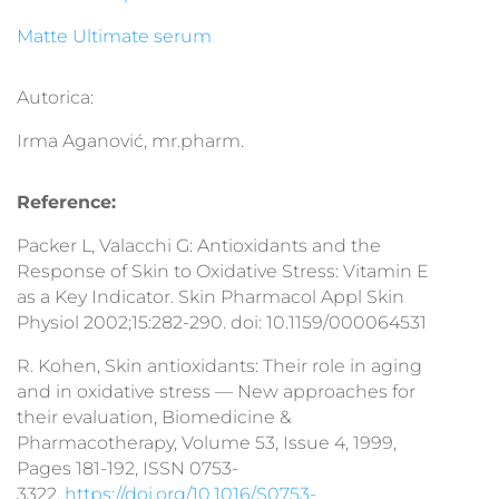
Matte Ultimate serum
Autorica:
Irma Aganović, mr.pharm.
Reference:
Packer L, Valacchi G: Antioxidants and the
Response of Skin to Oxidative Stress: Vitamin E
as a Key Indicator. Skin Pharmacol Appl Skin
Physiol 2002;15:282-290. doi: 10.1159/000064531
R. Kohen, Skin antioxidants: Their role in aging
and in oxidative stress — New approaches for
their evaluation, Biomedicine &
Pharmacotherapy, Volume 53, Issue 4, 1999,
Pages 181-192, ISSN 0753-
3322,
https://doi.org/10.1016/S0753-