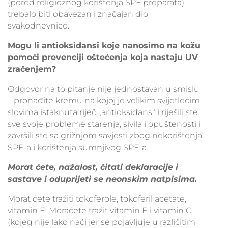
(pored religioznog korištenja SPF preparata)
trebalo biti obavezan i značajan dio
svakodnevnice.
Mogu li antioksidansi koje nanosimo na kožu
pomoći prevenciji oštećenja koja nastaju UV
zračenjem?
Odgovor na to pitanje nije jednostavan u smislu
– pronađite kremu na kojoj je velikim svijetlećim
slovima istaknuta riječ „antioksidans“ i riješili ste
sve svoje probleme starenja, sivila i opuštenosti i
završili ste sa grižnjom savjesti zbog nekorištenja
SPF-a i korištenja sumnjivog SPF-a.
Morat ćete, nažalost, čitati deklaracije i
sastave i oduprijeti se neonskim natpisima.
Morat ćete tražiti tokoferole, tokoferil acetate,
vitamin E. Moraćete tražit vitamin E i vitamin C
(kojeg nije lako naći jer se pojavljuje u različitim