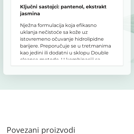
Ključni sastojci: pantenol, ekstrakt
jasmina
Nježna formulacija koja efikasno
uklanja nečistoće sa kože uz
istovremeno očuvanje hidrolipidne
barijere. Preporučuje se u tretmanima
kao jedini ili dodatni u sklopu Double
cleanse metode. U kombinaciji sa
HYDROIL uljem
može da se koristi u
Double cleanse metodi.
Uputstvo za upotrebu:
Nanijeti na suhu ili vlažnu kožu lica i
nježno masirati kružnim pokretima cca
20 sekundi. Temeljito isprati vodom. Po
potrebi ponoviti.
Povezani proizvodi