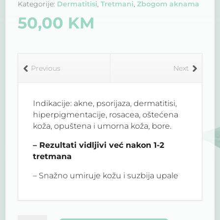
Kategorije:
Dermatitisi
,
Tretmani
,
Zbogom aknama
50,00
KM
Previous
Next
Indikacije: akne, psorijaza, dermatitisi,
hiperpigmentacije, rosacea, oštećena
koža, opuštena i umorna koža, bore.
– Rezultati vidljivi već nakon 1-2
tretmana
– Snažno umiruje kožu i suzbija upale
– Potiče zacjeljivanje i regeneraciju
upaljene, iritirane i oštećene kože