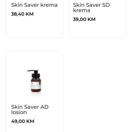
i keramičkih nastavaka transformira
Skin Saver krema
Skin Saver SD
plinove iz zraka (uglavnom oksigen i
krema
38,40
KM
nitrogen) između vrha uređaja i kože u
39,00
KM
netoplinsku plazmu, na temperaturi od
35-40 °C.
AKNE – hladna plazma je izuzetno
učinkovita u uništavanju bakterije P.
acne. Brzo smanjuje upalu, umiruje
kožu i sprječava ponovnu pojavu akni.
Uravnotežuje lučenje sebuma.
OŠTEĆENA I IRITIRANA KOŽA –
oksidativni stres hladne atmosferske
plazme ima antioksidativni učinak na
imuni sistem kože. Reducira simptome
Skin Saver AD
rozacee, psorijaze i dermatitisa. Umiruje
losion
i potiče regeneraciju I zacjeljivanje
upaljene, nadražene, dehidrirane i
49,00
KM
oštećene kože.