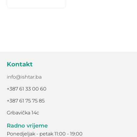
STERILIZACIJA – električni napon
između slobodno nabijenih čestica u
plazmi uzrokuje raspadanje staničnih
membrana i uništenje bakterija I
gljivica, te samouništenje upalnih i
drugih oštećenih ćelija kože.
REGENERACIJA KOŽE I ANTI-AGE –
terapija hladnom plazmom pokreće
Kontakt
diobu bazalnih stanica, stimulira
epidermalnu regeneraciju, povećava
info@ishtar.ba
proizvodnju novog kolagena, stimulira
+387 61 33 00 60
stvaranje novih krvnih žila i pomaže u
zacjeljivanju rana. Jača imunitet kože i
+387 61 75 75 85
epidermalnu barijeru te poboljšava
međustaničnu komunikaciju.
Grbavička 14c
HIPERPIGMENTACIJA – Kisik u
Radno vrijeme
atmosferskoj plazmi oksigenira
Ponedjeljak - petak 11:00 - 19:00
melanin u epidermisu i stoga je