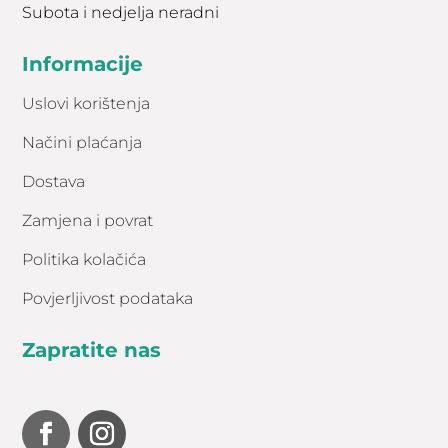
Subota i nedjelja neradni
učinkovit u posvjetljivanju
epidermalnih smeđih mrlja (bilo da se
Informacije
radi o hormonskoj pigmentaciji,
staračkim pjegama, oštećenjima od
Uslovi korištenja
sunca itd.). Ovaj postupak je naročito
učinkovit kod hiperpigmentacija ispod
Načini plaćanja
kojih se odvija upalni proces.
Dostava
Smanjujući upalu, plazma također
smanjuje razinu hemoglobina oko
Zamjena i povrat
pigmentacijskih promjena, čime se i
one smanjuju.
Politika kolačića
Istaknuta cijena se odnosi na jednu
Povjerljivost podataka
regiju. Regije:
– lice
Zapratite nas
– šake
-laktovi/koljena/pregibi
Za veće površine kože cijena se