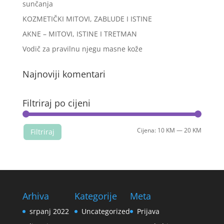
sunčanja
KOZMETIČKI MITOVI, ZABLUDE I ISTINE
AKNE – MITOVI, ISTINE I TRETMAN
Vodič za pravilnu njegu masne kože
Najnoviji komentari
Filtriraj po cijeni
Min
Maks
Cijena:
10 KM
—
20 KM
Filtriraj
cijena
cijena
Arhiva
Kategorije
Meta
srpanj 2022
Uncategorized
Prijava