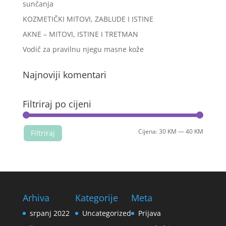
sunčanja
KOZMETIČKI MITOVI, ZABLUDE I ISTINE
AKNE – MITOVI, ISTINE I TRETMAN
Vodič za pravilnu njegu masne kože
Najnoviji komentari
Filtriraj po cijeni
Min
Maks
Cijena:
30 KM
—
40 KM
Filtriraj
cijena
cijena
Arhiva
Kategorije
Meta
srpanj 2022
Uncategorized
Prijava