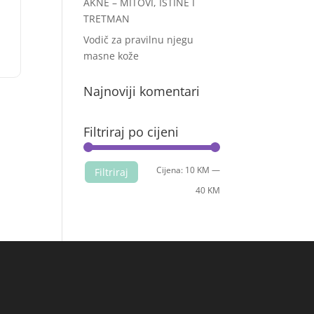
AKNE – MITOVI, ISTINE I
TRETMAN
Vodič za pravilnu njegu
masne kože
Najnoviji komentari
Filtriraj po cijeni
Min
Maks
Cijena:
10 KM
—
Filtriraj
cijena
cijena
40 KM