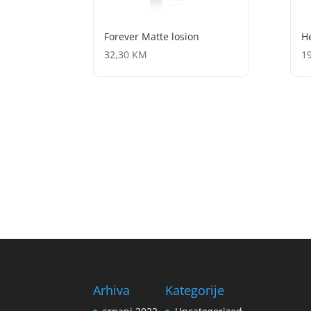
Forever Matte losion
He
32,30
KM
1
Arhiva
Kategorije