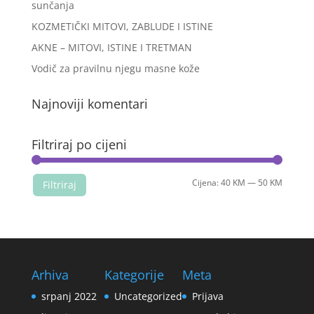
sunčanja
KOZMETIČKI MITOVI, ZABLUDE I ISTINE
AKNE – MITOVI, ISTINE I TRETMAN
Vodič za pravilnu njegu masne kože
Najnoviji komentari
Filtriraj po cijeni
Min
Maks
Cijena:
40 KM
—
50 KM
Filtriraj
cijena
cijena
Arhiva
Kategorije
Meta
srpanj 2022
Uncategorized
Prijava