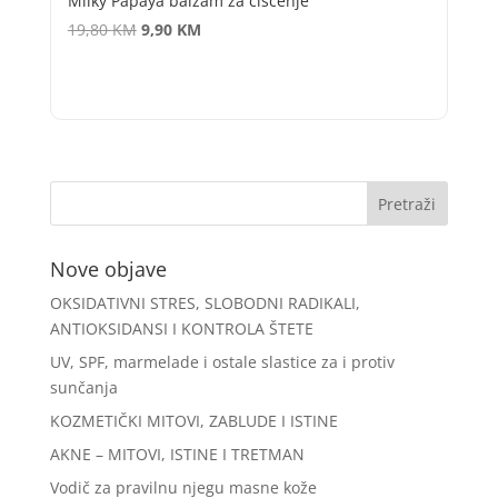
Milky Papaya balzam za čišćenje
Izvorna
Trenutna
19,80
KM
9,90
KM
cijena
cijena
bila
je:
je:
9,90 KM.
19,80 KM.
Nove objave
OKSIDATIVNI STRES, SLOBODNI RADIKALI,
ANTIOKSIDANSI I KONTROLA ŠTETE
UV, SPF, marmelade i ostale slastice za i protiv
sunčanja
KOZMETIČKI MITOVI, ZABLUDE I ISTINE
AKNE – MITOVI, ISTINE I TRETMAN
Vodič za pravilnu njegu masne kože