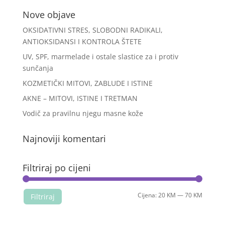
Nove objave
OKSIDATIVNI STRES, SLOBODNI RADIKALI,
ANTIOKSIDANSI I KONTROLA ŠTETE
UV, SPF, marmelade i ostale slastice za i protiv
sunčanja
KOZMETIČKI MITOVI, ZABLUDE I ISTINE
AKNE – MITOVI, ISTINE I TRETMAN
Vodič za pravilnu njegu masne kože
Najnoviji komentari
Filtriraj po cijeni
Min
Maks
Cijena:
20 KM
—
70 KM
Filtriraj
cijena
cijena