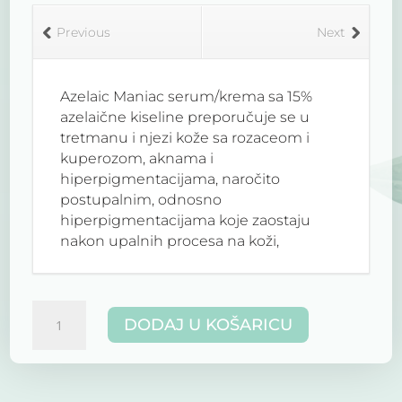
Previous
Next
Azelaic Maniac serum/krema sa 15%
azelaične kiseline preporučuje se u
tretmanu i njezi kože sa rozaceom i
kuperozom, aknama i
hiperpigmentacijama, naročito
postupalnim, odnosno
hiperpigmentacijama koje zaostaju
nakon upalnih procesa na koži,
uključujući akne. Također azelaična
kiselina se preporučuje u njezi kože sa
perioralnim dermatitisom. Sve ove
AZELAIC
primjene ima zahvaliti svojim brojnim
DODAJ U KOŠARICU
MANIAC
djelovanjima:
15%
krema
Umiruje upalu zahvaljujući svom
količina