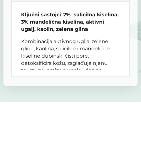
Ključni sastojci
:
2% salicilna kiselina,
3% mandelična kiselina, aktivni
ugalj, kaolin, zelena glina
Kombinacija aktivnog uglja, zelene
gline, kaolina, salicilne i mandelične
kiseline dubinski čisti pore,
detoksificira kožu, zaglađuje njenu
teksturu i smiruje upale. Idealna
maska kao sastavni dio tretmana
čišćenja i detoksa kože, tretmana
problematične, masne i mješovite
kože.
Dugoročnom upotrebom reguliše
lučenje sebuma i sprječava
prekomjerno nakupljanje
keratiniziranog sadržaja u porama, te
posljedično začepljenje pore i razvoj