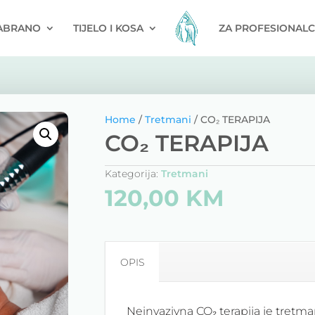
ABRANO
TIJELO I KOSA
ZA PROFESIONALC
Home
/
Tretmani
/ CO₂ TERAPIJA
CO₂ TERAPIJA
Kategorija:
Tretmani
120,00
KM
OPIS
Neinvazivna CO₂ terapija je tretma