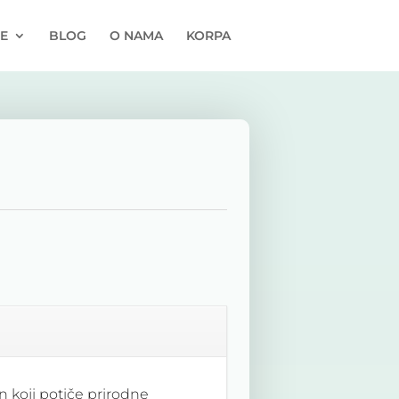
E
BLOG
O NAMA
KORPA
n koji potiče prirodne